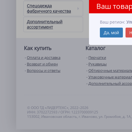
Ваш товар
Спецодежда
фабричного качества
Дополнительный
Ваш регион:
Ул
ассортимент
Да, мой
Н
Как купить
Каталог
Оплата и доставка
Перчатки
Возврат и обмен
Рукавицы
Вопросы и ответы
Обтирочные материал
Упаковочные материа
Дополнительный ассо
© ООО ТД «ЛИДЕРТЕКС», 2022–2026
ИНН: 3702272593 / ОГРН: 1223700009125
153002, Ивановская область, г. Иваново, ул. Громобоя, д. 1