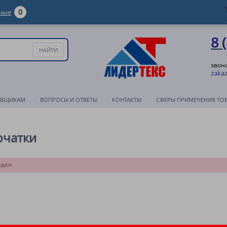
0
ные
8 
звон
zakaz
АВЩИКАМ
ВОПРОСЫ И ОТВЕТЫ
КОНТАКТЫ
СФЕРЫ ПРИМЕНЕНИЯ ТО
рчатки
йден