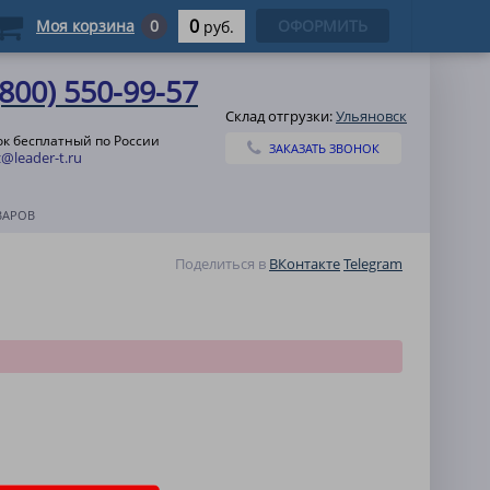
0
Моя корзина
0
ОФОРМИТЬ
руб.
(800) 550-99-57
Склад отгрузки:
Ульяновск
ок бесплатный по России
ЗАКАЗАТЬ ЗВОНОК
@leader-t.ru
ВАРОВ
Поделиться в
ВКонтакте
Telegram