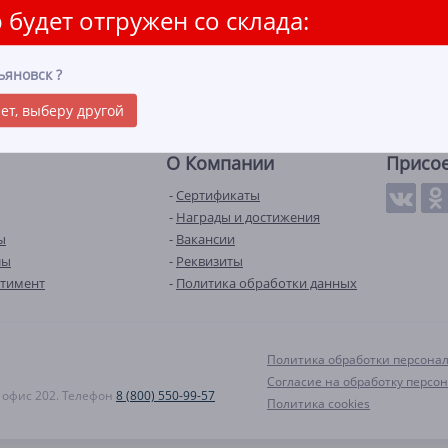
 будет отгружен со склада:
ьяновск
?
ет, выберу другой
О Компании
Присо
Сертификаты
Награды и достижения
ы
Вакансии
лы
Реквизиты
ртимент
Политика обработки данных
Политика обработки персона
Согласие на обработку персо
А, офис 202. Телефон
8 (800) 550-99-57
Политика cookies