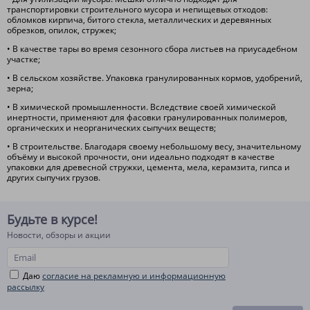
транспортировки строительного мусора и непищевых отходов:
обломков кирпича, битого стекла, металлических и деревянных
обрезков, опилок, стружек;
• В качестве тары во время сезонного сбора листьев на приусадебном
участке;
• В сельском хозяйстве. Упаковка гранулированных кормов, удобрений,
зерна;
• В химической промышленности. Вследствие своей химической
инертности, применяют для фасовки гранулированных полимеров,
органических и неорганических сыпучих веществ;
• В строительстве. Благодаря своему небольшому весу, значительному
объёму и высокой прочности, они идеально подходят в качестве
упаковки для древесной стружки, цемента, мела, керамзита, гипса и
других сыпучих грузов.
Будьте в курсе!
Новости, обзоры и акции
Даю
согласие на рекламную и информационную
рассылку