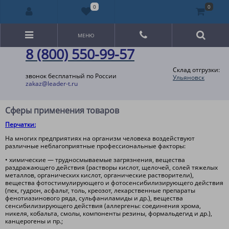
0
0
МЕНЮ
8 (800) 550-99-57
Склад отгрузки:
звонок бесплатный по России
Ульяновск
zakaz@leader-t.ru
Сферы применения товаров
Перчатки:
На многих предприятиях на организм человека воздействуют
различные неблагоприятные профессиональные факторы:
• химические — трудносмываемые загрязнения, вещества
раздражающего действия (растворы кислот, щелочей, солей тяжелых
металлов, органических кислот, органические растворители),
вещества фотостимулирующего и фотосенсибилизирующего действия
(пек, гудрон, асфальт, толь, креозот, лекарственные препараты
фенотиазинового ряда, сульфаниламиды и др.), вещества
сенсибилизирующего действия (аллергены: соединения хрома,
никеля, кобальта, смолы, компоненты резины, формальдегид и др.),
канцерогены и пр.;