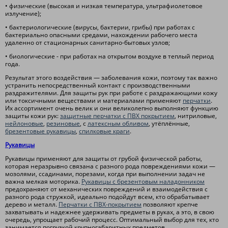
• физические (высокая и низкая температура, ультрафиолетовое
излучение);
• бактериологические (вирусы, бактерии, грибы) при работах с
бактериально опасными средами, нахождении рабочего места
удаленно от стационарных санитарно-бытовых узлов;
• биологические - при работах на открытом воздухе в теплый период
года.
Результат этого воздействия — заболевания кожи, поэтому так важно
устранить непосредственный контакт с производственными
раздражителями. Для защиты рук при работе с раздражающими кожу
или токсичными веществами и материалами применяют
перчатки
.
Их ассортимент очень велик и они великолепно выполняют функцию
защиты кожи рук:
защитные перчатки с ПВХ покрытием
, нитриловые,
нейлоновые
,
резиновые
, с
латексным обливом
, утёплённые,
брезентовые рукавицы
,
спилковые краги
.
Рукавицы
Рукавицы применяют для защиты от грубой физической работы,
которая неразрывно связана с разного рода повреждениями кожи —
мозолями, ссадинами, порезами, когда при выполнении задач не
важна мелкая моторика.
Рукавицы с брезентовым наладонником
предохраняют от механических повреждений и взаимодействия с
разного рода стружкой, идеально подойдут всем, кто обрабатывает
дерево и металл.
Перчатки с ПВХ-покрытием
позволяют крепче
захватывать и надежнее удерживать предметы в руках, а это, в свою
очередь, упрощает рабочий процесс. Оптимальный выбор для тех, кто
занимается погрузкой крупногабаритных предметов.