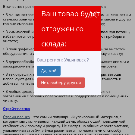
В качестве протирочного материала ветошь используют:
Ваш товар будет
• В машиностроении, судостроении, авиационной промышленности и
станкостроении при помощи ветоши удаляют излишки масла и других
горюче-смазочных материалов, металлическую стружку;
отгружен со
• В химической и лакокрасочной промышленности, используя ветошь,
избавляются от разлившихся жидкостей, поддерживают приборы в
чистоте;
склада:
• В полиграфической отрасли ветошь помогает следить за чистотой
оборудования и интерьера, удаляя лишнюю типографскую краску;
Ваш регион:
Ульяновск
?
• В деревообработке при помощи ветоши не только удаляют опилки и
лакокрасочные материалы, но и подвергают детали полировке;
Да, мой
• В тех отраслях, где задействованы оптические приборы, ветошь
используют для их протирки, что позволяет сохранить точность и
Нет, выберу другой
добиться качественных показаний;
• В любых цехах и мастерских при помощи ветоши удаляют
загрязнения с рабочих поверхностей и поддерживают в помещениях
чистоту.
Стрейч-пленка
Стрейч-плёнка
– это самый популярный упаковочный материал, с
которым мы сталкиваемся каждый день, обладающий повышенной
стойкостью к проколу и раздиру. Не смотря на общие характеристики,
упаковочная стрейч-плёнка различается по назначению, способу
упаковки (ручная или автоматизированная), сырью (первичное или с