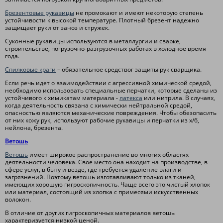
Брезентовые рукавицы
не промокают и имеют некоторую степень
устойчивости к высокой температуре. Плотный брезент надежно
защищает руки от заноз и стружек.
Суконные рукавицы используются в металлургии и сварке,
строительстве, погрузочно-разгрузочных работах в холодное время
года.
Спилковые краги
– обязательное средствог защиты рук сварщика.
Если речь идет о взаимодействии с агрессивной химической средой,
необходимо использовать специальные перчатки, которые сделаны из
устойчивого к химикатам материала -
латекса
или нитрила. В случаях,
когда деятельность связана с химически нейтральной средой,
опасностью являются механические повреждения. Чтобы обезопасить
от них кожу рук, используют рабочие рукавицы и перчатки из х/б,
нейлона, брезента.
Ветошь
Ветошь
имеет широкое распространение во многих областях
деятельности человека. Свое место она находит на производстве, в
сфере услуг, в быту и везде, где требуется удаление влаги и
загрязнений. Поэтому ветошь изготавливают только из тканей,
имеющих хорошую гигроскопичность. Чаще всего это чистый хлопок
или материал, состоящий из хлопка с примесями искусственных
волокон.
В отличие от других гигроскопичных материалов ветошь
характеризуется низкой ценой.