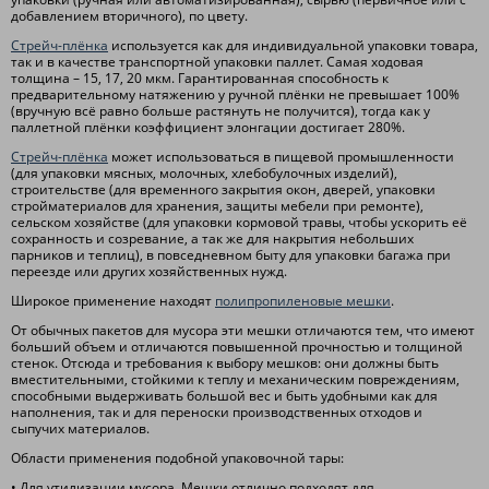
добавлением вторичного), по цвету.
Стрейч-плёнка
используется как для индивидуальной упаковки товара,
так и в качестве транспортной упаковки паллет. Самая ходовая
толщина – 15, 17, 20 мкм. Гарантированная способность к
предварительному натяжению у ручной плёнки не превышает 100%
(вручную всё равно больше растянуть не получится), тогда как у
паллетной плёнки коэффициент элонгации достигает 280%.
Стрейч-плёнка
может использоваться в пищевой промышленности
(для упаковки мясных, молочных, хлебобулочных изделий),
строительстве (для временного закрытия окон, дверей, упаковки
стройматериалов для хранения, защиты мебели при ремонте),
сельском хозяйстве (для упаковки кормовой травы, чтобы ускорить её
сохранность и созревание, а так же для накрытия небольших
парников и теплиц), в повседневном быту для упаковки багажа при
переезде или других хозяйственных нужд.
Широкое применение находят
полипропиленовые мешки
.
От обычных пакетов для мусора эти мешки отличаются тем, что имеют
больший объем и отличаются повышенной прочностью и толщиной
стенок. Отсюда и требования к выбору мешков: они должны быть
вместительными, стойкими к теплу и механическим повреждениям,
способными выдерживать большой вес и быть удобными как для
наполнения, так и для переноски производственных отходов и
сыпучих материалов.
Области применения подобной упаковочной тары:
• Для утилизации мусора. Мешки отлично подходят для