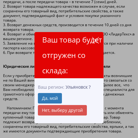
передачи, а после передачи товара – в течение 7 (семи) дней.
2. Возврат товара надлежащего качества возможен в случае, если
сохранены его товарный вид, потребительские свойства, а также
документ, подтверждающий факт и условия покупки указанного
товара.
3. Возврат денежных средств, производится в течение 10 дней со дня
возврата товара.
4. Возврат и обмен товара производится на складе ООО «ЛидерТекс».в
Ваш товар будет
вашем регионе.
5. Заявление на возврат денежных средств оформляется при наличии
паспорта кассового или товарного чека!
6. При возврате товара стоимость доставки не возмещается.
отгружен со
Юридические лица и индивидуальные предприниматели
склада:
Если у приобретенного товара были обнаружены дефекты возникшие
не по Вашей вине первое, что необходимо сделать – это связаться со
своим менеджером и сообщить о выявленном браке. Далее все, что
Ваш регион:
Ульяновск
?
Вам необходимо - это следовать инструкциям нашего специалиста для
грамотного оформления замены товара либо возврата денежных
Да, мой
средств.
Напоминаем: Покупатель вправе, в течении 14 дней с момента
Нет, выберу другой
передачи ему товара ненадлежащего качества, вернуть или обменять
купленный товар в месте покупки на аналогичный товар. Товар
подлежит возврату или замене, если он не был в употреблении,
сохранены его товарный вид, потребительские свойства, ярлыки, а так
же имеются документы подтверждающие приобретения товара.