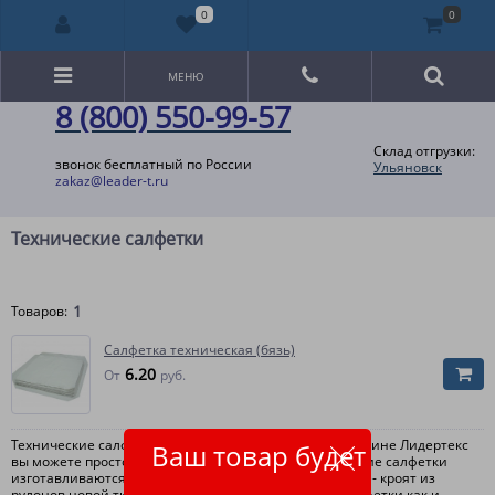
0
0
МЕНЮ
8 (800) 550-99-57
Склад отгрузки:
звонок бесплатный по России
Ульяновск
zakaz@leader-t.ru
Технические салфетки
1
Товаров:
Салфетка техническая (бязь)
6.20
От
руб.
Технические салфетки купить оптом в Интернет-магазине Лидертекс
Ваш товар будет
вы можете просто оформив заказ на сайте. Технические салфетки
изготавливаются в основном из обрезков ткани.. Реже- кроят из
рулонов новой ткани. Применяются технические салфетки как и