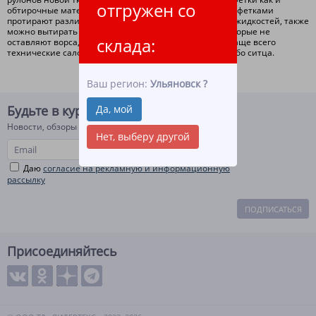
отгружен со
обтирочные материалы для уборки. Техническими салфетками
протирают различные поверхности от загрязнений и жидкостей, также
можно вытирать руки. Есть салфетки технические, которые не
склада:
оставляют ворса, для производств это очень важно. Чаще всего
технические салфетки хб изготавливаются из бязи либо ситца.
Ваш регион:
Ульяновск
?
Да, мой
Будьте в курсе!
Новости, обзоры и акции
Нет, выберу другой
Даю
согласие на рекламную и информационную
рассылку
ПОДПИСАТЬСЯ
Присоединяйтесь