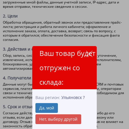
загруженные мной файлы, данные учетной записи, IP-адрес, дата и
время отправки, технические сведения о сессии.
2. Цели
Обработка обращения, обратный звонок или предоставление прайс-
листа; регистрация и работа личного кабинета; оформление и
исполнение заказа, оплата, доставка, возврат; связь по вопросу, с
которым я обратился; обеспечение безопасности и фиксация факта
согласия.
3. Действия и способ обработки
Ваш товар будет
Сбор, запись, систематизация, накопление, хранение, уточнение,
извлечение, использование, передача необходимым исполнителям,
блокирование, удаление и уничтожение с применением
отгружен со
автоматизированных средств и без них.
4. Получатели
склада:
Данные могут быть переданы поставщикам хостинга, CRM и почтовых
сервисов, платежным организациям, службам доставки, операторам
связи и техническим подрядчикам только в объеме, необходимом для
Ваш регион:
Ульяновск
?
исполнения обращения или договора.
5. Срок и отзыв
Да, мой
Согласие действует до достижения указанных целей либо до его
отзыва, если дальнейшая обработка не требуется по закону или
Нет, выберу другой
договору. Отзыв направляется на
info@leader-t.ru
. Отзыв не влияет на
законность обработки, выполненной до его получения.