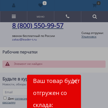
0
0
МЕНЮ
8 (800) 550-99-57
Склад отгрузки:
звонок бесплатный по России
Ульяновск
zakaz@leader-t.ru
Рабочие перчатки
Элемент не найден
Будьте в курсе!
Ваш товар будет
Новости, обзоры и акции
отгружен со
Даю
согласие на рекламную и информационную
рассылку
склада: