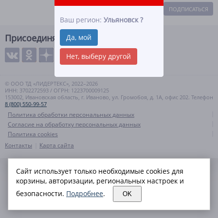
ПОДПИСАТЬСЯ
Ваш регион:
Ульяновск
?
Присоединяйтесь
Да, мой
Нет, выберу другой
© ООО ТД «ЛИДЕРТЕКС», 2022–2026
ИНН: 3702272593 / ОГРН: 1223700009125
153002, Ивановская область, г. Иваново, ул. Громобоя, д. 1А, офис 202. Телефон
8 (800) 550-99-57
Политика обработки персональных данных
Согласие на обработку персональных данных
Политика cookies
Контакты
Карта сайта
Сайт использует только необходимые cookies для
корзины, авторизации, региональных настроек и
безопасности.
Подробнее
.
OK