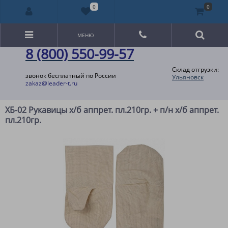
0
0
МЕНЮ
8 (800) 550-99-57
Склад отгрузки:
звонок бесплатный по России
Ульяновск
zakaz@leader-t.ru
ХБ-02 Рукавицы х/б аппрет. пл.210гр. + п/н х/б аппрет.
пл.210гр.