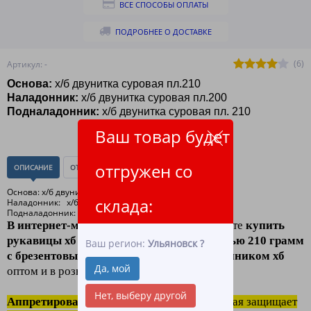
ВСЕ СПОСОБЫ ОПЛАТЫ
ПОДРОБНЕЕ О ДОСТАВКЕ
(6)
Артикул: -
Основа:
х/б двунитка суровая пл.210
Наладонник:
х/б двунитка суровая пл.200
Подналадонник:
х/б двунитка суровая пл. 210
Ваш товар будет
отгружен со
ОПИСАНИЕ
ОТЗЫВЫ
(0)
Основа: х/б двунитка суровая пл.210
склада:
Наладонник: х/б двунитка суровая пл.200 гр.
Подналадонник: х/б двунитка суровая пл. 210
В интернет-магазине ЛидерТекс
, вы можете
купить
рукавицы хб аппретированные плотностью 210 грамм
Ваш регион:
Ульяновск
?
с брезентовым наладонником и подладонником хб
Да, мой
оптом и в розницу по низким ценам.
Нет, выберу другой
Аппретирование это
пропитка ткани, которая защищает