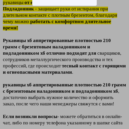
рукавицы
от возгорания
.
Подладонник
- защищает руки от истирания при
длительном контакте с плотным брезентом, благодаря
чему можно
работать с комфортном длительное
время!
Рукавицы хб аппретированные плотностью 210
грамм с брезентовым наладонником и
подладонником хб
отлично подходят для
сварщиков,
сотрудников металлургического производства и тех
профессий, где происходит
тесный контакт с горящими
и огнеопасными материалами
.
рукавицы хб аппретированные плотностью 210 грамм
с брезентовым наладонником и подладонником хб
,
достаточно выбрать нужное количество и оформить
заказ, после чего наши менеджеры свяжутся с вами!
Если возникли вопросы
- можете обратиться в онлайн-
чат, либо по номеру телефона указанному в шапке сайта