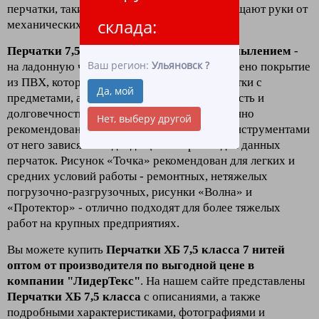
перчатки, такие перчатки лучше всего защищают руки от
склада:
механических повреждений.
Перчатки 7,5 класс семь нитей с ПВХ напылением
-
Ваш регион:
Ульяновск
?
на ладонную часть и пальцы перчаток нанесено покрытие
из ПВХ, которое улучшает сцепление перчатки с
Да, мой
предметами, а также увеличивает ее прочность и
долговечность. Перчатки с рисунком особенно
Нет, выберу другой
рекомендованы для работы с различными инструментами
от него зависят и подходящий тип работ для данных
перчаток. Рисунок «Точка» рекомендован для легких и
средних условий работы - ремонтных, нетяжелых
погрузочно-разгрузочных, рисунки «Волна» и
«Протектор» - отлично подходят для более тяжелых
работ на крупных предприятиях.
Вы можете купить
Перчатки ХБ 7,5 класса 7 нитей
оптом от производителя по выгодной цене в
компании "ЛидерТекс"
. На нашем сайте представлены
Перчатки ХБ 7,5 класса
с описаниями, а также
подробными характеристиками, фотографиями и