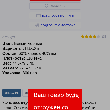
ОТЛОЖИТЬ
ВСЕ СПОСОБЫ ОПЛАТЫ
ПОДРОБНЕЕ О ДОСТАВКЕ
(33)
Артикул: -
Цвет:
Белый, чёрный
Варианты:
ПВХ,ХБ
Состав
:
60% хлопок, 40% п/э
Плотность:
310 текс.
Вес:
77,5-79,5 гр.
Размер:
22.5-23.5 см.
Упаковка:
300 пар
Ваш товар будет
ОПИСАНИЕ
ОТЗЫВЫ
(0)
7,5 класс перчаток хб
7 нитей
- обычная плотность
отгружен со
вязки. Это самые толстые, тяжелые и самые грубые