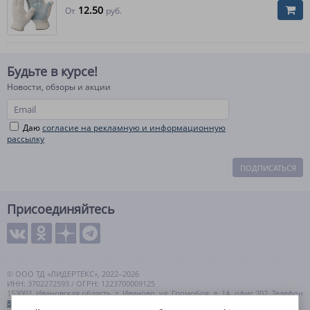
12.50
От
руб.
Будьте в курсе!
Новости, обзоры и акции
Даю
согласие на рекламную и информационную
рассылку
ПОДПИСАТЬСЯ
Присоединяйтесь
© ООО ТД «ЛИДЕРТЕКС», 2022–2026
ИНН: 3702272593 / ОГРН: 1223700009125
153002, Ивановская область, г. Иваново, ул. Громобоя, д. 1А, офис 202. Телефон
8 (800) 550-99-57