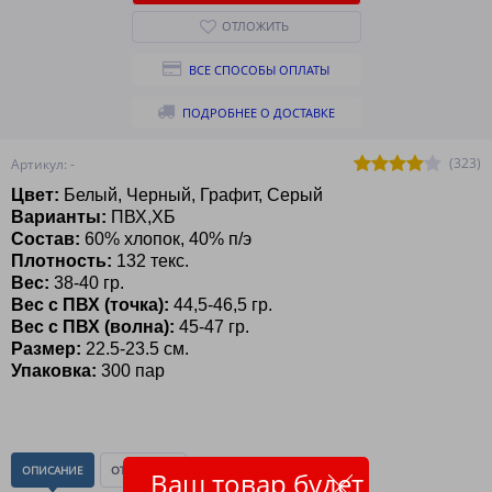
ОТЛОЖИТЬ
ВСЕ СПОСОБЫ ОПЛАТЫ
ПОДРОБНЕЕ О ДОСТАВКЕ
(323)
Артикул: -
Цвет:
Белый, Черный, Графит, Серый
Варианты:
ПВХ,ХБ
Состав
:
60% хлопок, 40% п/э
Плотность:
132 текс.
Вес
:
38-40 гр.
Вес с ПВХ (точка):
44,5-46,5 гр.
Вес с ПВХ (волна):
45-47 гр.
Размер:
22.5-23.5 см.
Упаковка:
300 пар
ОПИСАНИЕ
ОТЗЫВЫ
(0)
Ваш товар будет