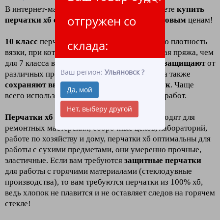
В интернет-магазине
"ЛидерТекс"
Вы можете
к
упить
отгружен со
перчатки хб с пвх 10 класс 5 нитей
по
оптовым
ценам!
10 класс
перчаток хб
означает
повышенную плотность
склада:
вязки, при которой используется более тонкая пряжа, чем
для 7 класса вязки. Такие перчатки отлично
защищают
от
Ваш регион:
Ульяновск
?
различных производственных загрязнений, а также
сохраняют высокую чувствительность рук
. Чаще
Да, мой
всего используются для проведения тонких работ.
Нет, выберу другой
Перчатки хб с пвх
10 класса
отлично подходят для
ремонтных мастерских, сборочные цехов, лабораторий,
работе по хозяйству и дому, перчатки хб оптимальны для
работы с сухими предметами, они умеренно прочные,
эластичные. Если вам требуются
защитные перчатк
и
для работы с горячими материалами (стеклодувные
производства), то вам требуются перчатки из 100% хб,
ведь хлопок не плавится и не оставляет следов на горячем
стекле!