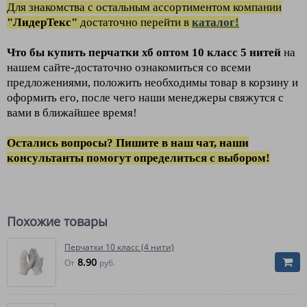
Для зн
акомства
с остальным ассортиментом компании
"ЛидерТекс"
достаточно перейти в
каталог!
Что бы купить перчатки хб
оптом
10 класс 5 нитей
на
нашем сайте-достаточно ознакомиться со всеми
предложениями, положить необходимы товар в корзину и
оформить его, после чего наши менеджеры свяжутся с
вами в ближайшее время!
Остались вопросы? Пишите в наш чат, наши
консультанты помогут определиться с выбором!
Похожие товары
Перчатки 10 класс (4 нити)
8.90
От
руб.